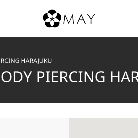
MAY
Inc.
ERCING HARAJUKU
BODY PIERCING HA