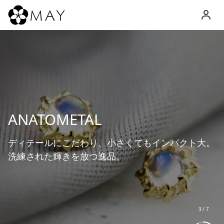
MAY
Inc.
ANATOMETAL
ディテールにこだわり、小さくてもインパクト大。
洗練された輝きを放つ逸品。
3
/
7