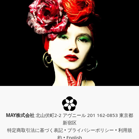
MAY株式会社
北山伏町2-2 アヴニール 201 162-0853 東京都
新宿区
特定商取引法に基づく表記
•
プライバシーポリシー
•
利用規
約
•
English